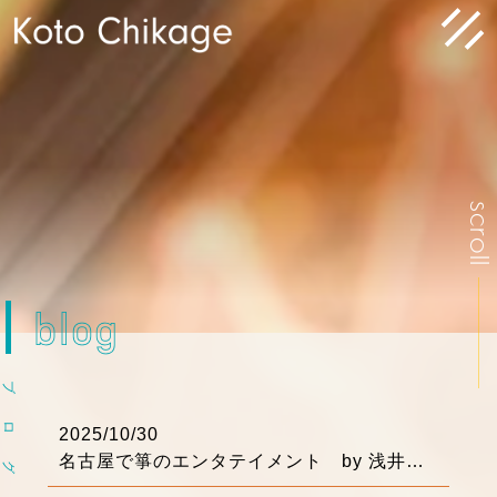
scrol
blog
ブ
ロ
2025/10/30
名古屋で箏のエンタテイメント by 浅井りえ
グ