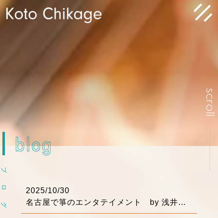
scrol
blog
ブ
ロ
2025/10/30
名古屋で箏のエンタテイメント by 浅井りえ
グ