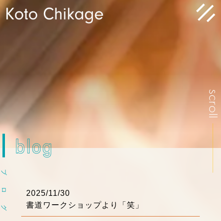
scrol
blog
ブ
ロ
2025/11/30
書道ワークショップより「笑」
グ