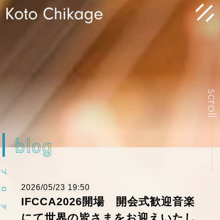
scrol
blog
ブ
2026/05/23 19:50
ロ
IFCCA2026開場 開会式歓迎音楽
グ
にて世界の皆さまをお迎えいたし