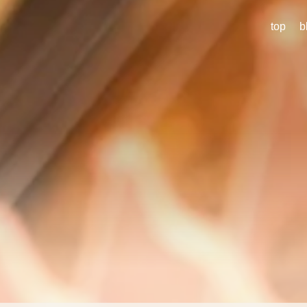
top
b