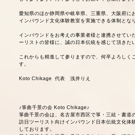
これからも、心を込めたおもてなしができますよう、Ko
して参ります。何卒よろしくお願い申し上げます
愛知県のほか静岡県や岐阜県、三重県、大阪府におけまし
インバウンド文化体験教室を実施できる体制とな
インバウンドをお考えの事業者様と連携させてい
ーリストの皆様に、誠の日本伝統を感じて頂きた
これからも精進して参りますので、何卒よろしく
す。
Koto Chikage 代表 浅井りえ
♪箏曲千景の会 Koto Chikage♪
箏曲千景の会は、名古屋市西区で箏・三絃・書道
訪日ツーリスト向けインバウンド日本伝統文化体