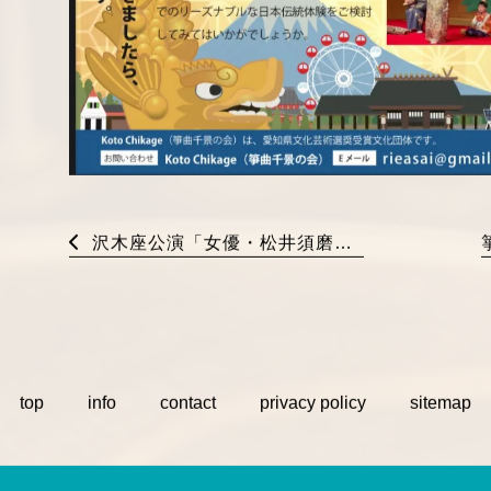
沢木座公演「女優・松井須磨子」 by 浅井りえ
top
info
contact
privacy policy
sitemap