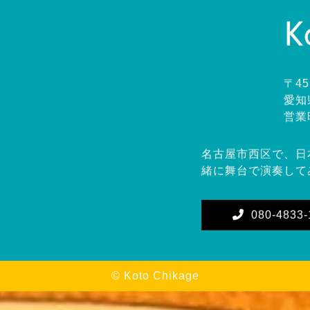
〒45
愛知
営業
名古屋市西区で、日
緒に舞台で演奏して
080-4833-
©
Koto Chikage