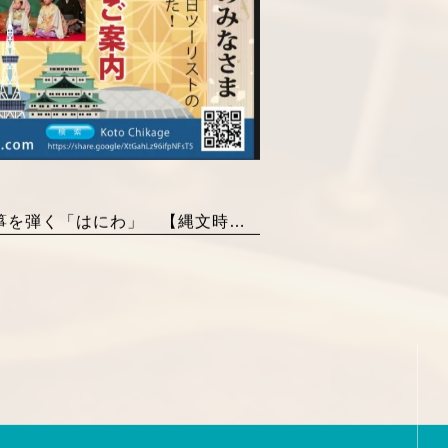
箏を弾く「はにわ」 【縄文時代】 by 浅井りえ