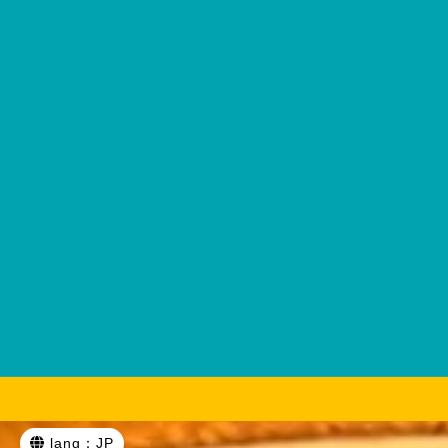
English
lang：JP