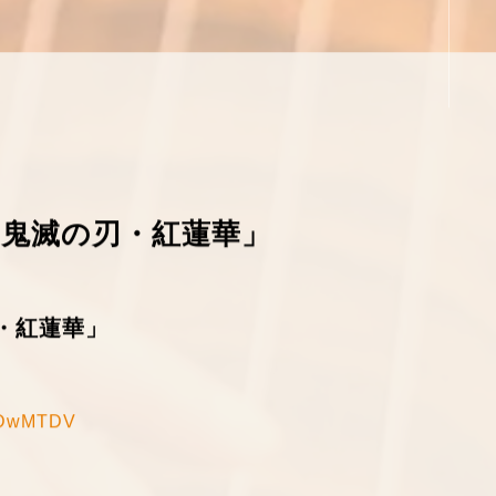
鬼滅の刃・紅蓮華」
・紅蓮華」
」
LRDwMTDV