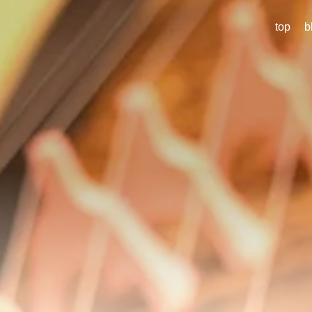
top
b