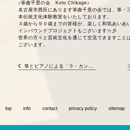
♪箏曲千景の会 Koto Chikage♪
名古屋市西区にあります箏曲千景の会では、箏・
本伝統文化体験教室をいたしております。
３歳から９０歳までの皆様が、楽しく和気あいあ
インバウンドプロジェクトもございます☆彡
世界の方々と芸術文化を通じて交流できますこと
ございます。
箏とピアノによる「ラ・カンパネラ」
top
info
contact
privacy policy
sitemap