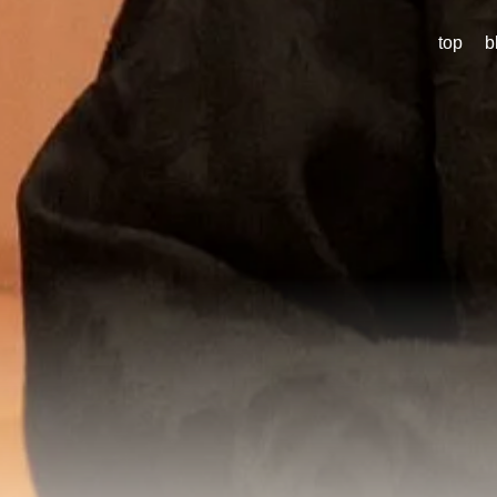
top
b