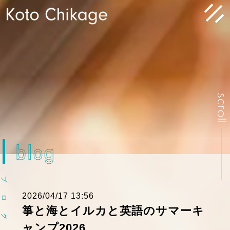
scrol
blog
ブ
2026/04/17 13:56
ロ
箏と海とイルカと英語のサマーキ
グ
ャンプ2026