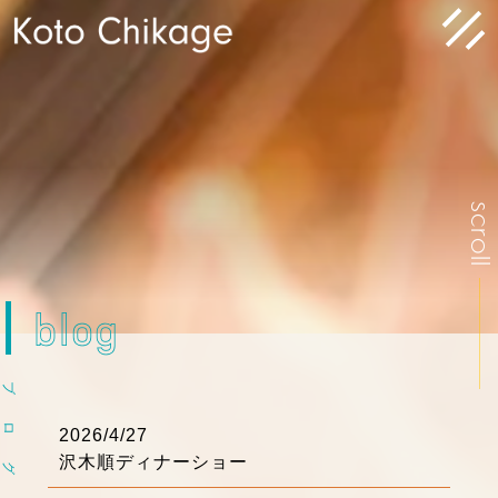
scrol
blog
ブ
ロ
2026/4/27
沢木順ディナーショー
グ