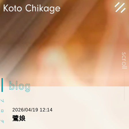
scrol
blog
ブ
2026/04/19 12:14
ロ
鷺娘
グ