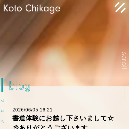
scrol
blog
ブ
2026/06/05 16:21
ロ
書道体験にお越し下さいまして☆
グ
彡ありがとうございます