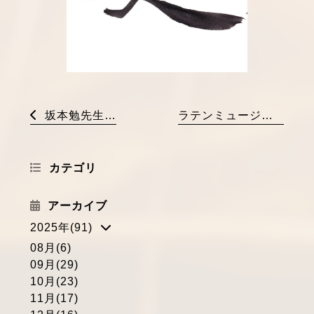
坂本勉先生…
ラテンミュージックProjectスタート！
カテゴリ
アーカイブ
2025年(91)
08月(6)
09月(29)
10月(23)
11月(17)