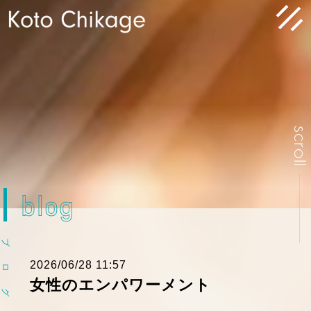
scrol
blog
ブ
2026/06/28 11:57
ロ
女性のエンパワーメント
グ