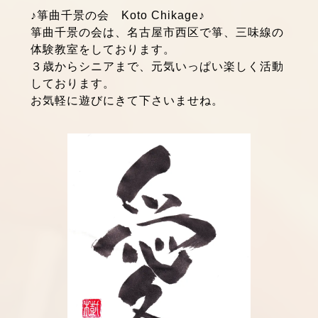
♪箏曲千景の会 Koto Chikage♪
箏曲千景の会は、名古屋市西区で箏、三味線の
体験教室をしております。
３歳からシニアまで、元気いっぱい楽しく活動
しております。
お気軽に遊びにきて下さいませね。