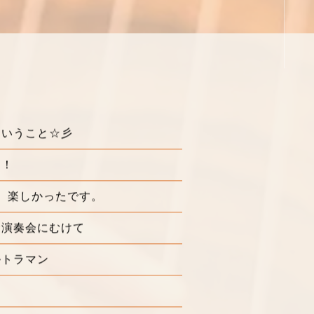
ということ☆彡
中！
 楽しかったです。
念演奏会にむけて
ルトラマン