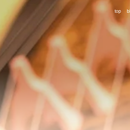
top
b